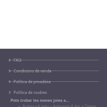
FAQ
Condicions de venda
Política de privadesa
Política de cookies
Pots trobar les meves joies a...
Botiga «A mà» – Artesania & Art, a Tremp