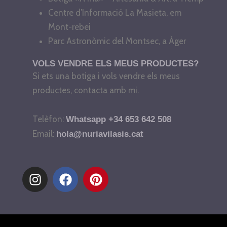
Centre d’Informació La Masieta, em
Mont-rebei
Parc Astronòmic del Montsec, a Àger
VOLS VENDRE ELS MEUS PRODUCTES?
Si ets una botiga i vols vendre els meus
productes, contacta amb mi.
Telèfon:
Whatsapp +34 653 642 508
Email:
hola@nuriavilasis.cat
I
F
P
n
a
i
s
c
n
t
e
t
a
b
e