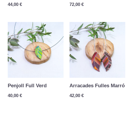
44,00
€
72,00
€
Penjoll Full Verd
Arracades Fulles Marró
40,00
€
42,00
€