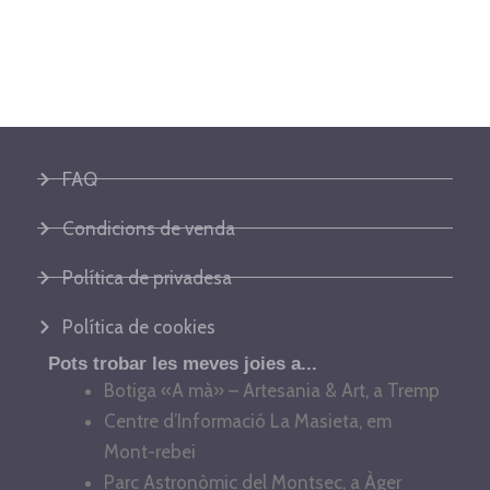
FAQ
Condicions de venda
Política de privadesa
Política de cookies
Pots trobar les meves joies a...
Botiga «A mà» – Artesania & Art, a Tremp
Centre d’Informació La Masieta, em
Mont-rebei
Parc Astronòmic del Montsec, a Àger