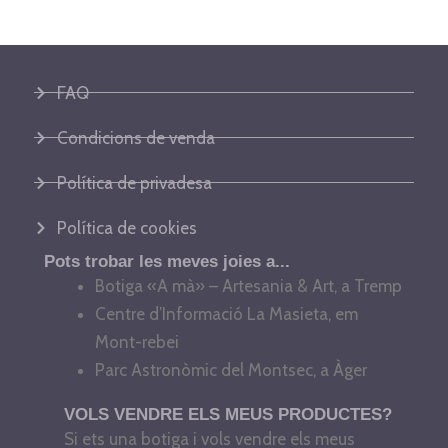
FAQ
Condicions de venda
Política de privadesa
Política de cookies
Pots trobar les meves joies a...
Botiga «A mà» – Artesania & Art, a Tremp
Centre d’Informació La Masieta, em
Mont-rebei
Parc Astronòmic del Montsec, a Àger
VOLS VENDRE ELS MEUS PRODUCTES?
Si ets una botiga i vols vendre els meus